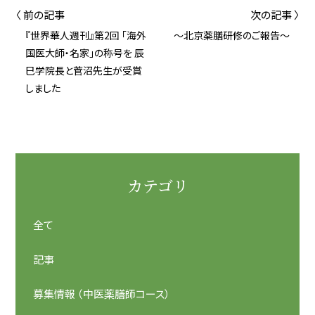
〈 前の記事
次の記事 〉
『世界華人週刊』第2回 「海外
～北京薬膳研修のご報告～
国医大師・名家」の称号を 辰
巳学院長と菅沼先生が受賞
しました
カテゴリ
全て
記事
募集情報 （中医薬膳師コース）