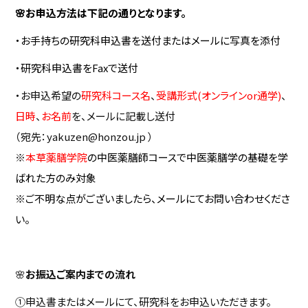
🌸お申込方法は下記の通りとなります。
・お手持ちの研究科申込書を送付またはメールに写真を添付
・研究科申込書をFaxで送付
・お申込希望の
研究科コース名
、
受講形式(オンラインor通学)
、
日時
、
お名前
を、メールに記載し送付
（宛先：yakuzen@honzou.jp ）
※
本草薬膳学院
の中医薬膳師コースで中医薬膳学の基礎を学
ばれた方のみ対象
※ご不明な点がございましたら、メールにてお問い合わせくださ
い。
🌸
お振込ご案内までの流れ
①申込書またはメールにて、研究科をお申込いただきます。