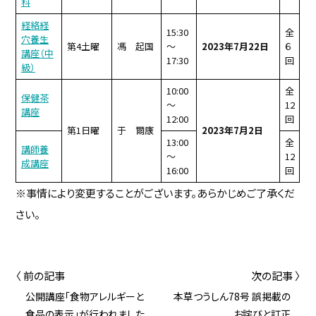
科
経絡経
15:30
全
穴養生
第4土曜
馮 起国
～
2023年7月22日
６
講座（中
17:30
回
級）
10:00
全
保健茶
～
12
講座
12:00
回
第1日曜
于 爾康
2023年7月2日
13:00
全
講師養
～
12
成講座
16:00
回
※事情により変更することがございます。あらかじめご了承くだ
さい。
〈 前の記事
次の記事 〉
公開講座「食物アレルギーと
本草つうしん78号 誤掲載の
食品の表示」が行われました
お詫びと訂正