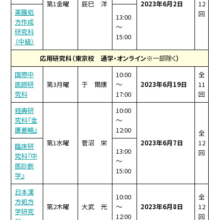
第1金曜
辰巳 洋
2023年6月2日
12
薬膳処
回
13:00
方作成
～
研究科
15:00
（中級）
応用研究科（東京校 通学・オンライン
※一部除く
）
国際中
10:00
全
医師研
第3月曜
于 爾康
～
2023年6月19日
11
究科
17:00
回
経典研
10:00
究科『金
～
匱要略』
12:00
全
第1水曜
菅沼 栄
2023年6月7日
12
臨床研
13:00
回
究科『中
～
医診断
15:00
学』
日本漢
10:00
全
方処方
第2木曜
大武 光
～
2023年6月8日
12
学研究
12:00
回