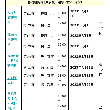
基礎研究科（東京校 通学・オンライン）
2023
年7月1
臨床基
10:00
第1土曜
菅沼 栄
日
礎研究
～
科
12:00
全
第3木曜
楊 達
2023
年6月15日
12
回
臨床内
13:00
第1土曜
菅沼 栄
2023
年7月1日
科研究
～
科
15:00
第3木曜
楊 達
2023
年6月15日
臨床（婦
10:00
第2火曜
于 爾康
2023
年6月13日
人科他）
～
全
研究科
12:00
第4土曜
馮 起国
2023
年7月22日
12
回
13:00
第2火曜
于 爾康
2023
年6月13日
方剤研
～
究科
第4土曜
馮 起国
2023
年7月22日
15:00
薬膳処
10:00
方作成
～
研究科
12:00
全
（初級）