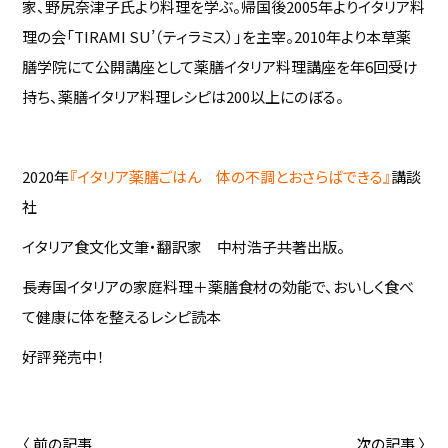
家、野尻奈津子氏より料理を学ぶ。帰国後2005年よりイタリア料
理の会「TIRAMI SU’（ティラミス）」を主宰。2010年より本草薬
膳学院にて公開講座として薬膳イタリア料理講座を年6回受け
持ち、薬膳イタリア料理レシピは200以上にのぼる。
2020年
『イタリア薬膳ごはん 体の不調とおさらばできる』
講談
社
イタリア食文化文筆・翻訳家 中村浩子共著出版。
長寿国イタリアの家庭料理＋薬膳食材の効能で、おいしく食べ
て健康に体を整えるレシピ読本
好評発売中！
〈 前の記事
次の記事 〉