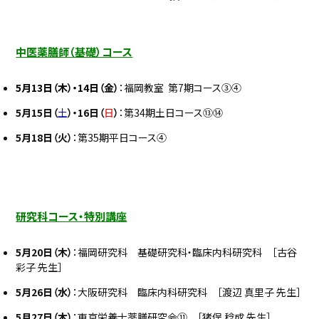
中医薬膳師（基礎）コース
5月13日（木）・14日（金）
：福岡教室 第7期コース③④
5月15日（
土
）・16日（
日
）
：第34期土日コース⑬⑭
5
月18日（火）
：第35期平日コース④
研究科コース・特別講座
5月20日（木）
：福岡研究科 基礎研究科・臨床内科研究科 ［古谷
彩子 先生］
5
月26日（水）
：大阪研究科 臨床内科研究科 ［渡辺 真里子 先生］
5
月27日（木）
：東京栄養士薬膳研究会⑪ ［猪俣 稔成 先生］