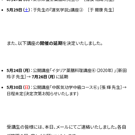
5
月29日（
土
）
：于先生の『運気学説』講座② ［于 爾康 先生］
また、以下講座の
開催の延期
を決定いたしました。
5月24日（月）
：公開講座「イタリア薬膳料理講座⑥（2020年）」［新田
玲子 先生］→
7
月26日（月）
に延期
5月30日（
日
）
：公開講座「中医気功学中級コース⑥」［張 輝 先生］→
日程未定(決定次第お知らせいたします)
受講生の皆様には、本日、メールにてご連絡いたしました。各自