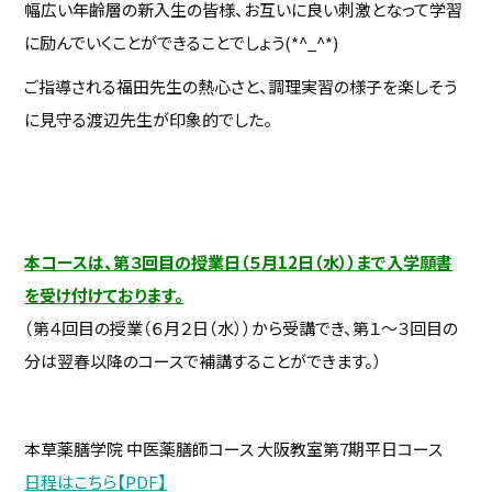
幅広い年齢層の新入生の皆様、お互いに良い刺激となって学習
に励んでいくことができることでしょう(*^_^*)
ご指導される福田先生の熱心さと、調理実習の様子を楽しそう
に見守る渡辺先生が印象的でした。
本コースは、第３回目の授業日（５月12日（水））まで入学願書
を受け付けております。
（第４回目の授業（６月２日（水））から受講でき、第１～３回目の
分は翌春以降のコースで補講することができます。）
本草薬膳学院 中医薬膳師コース 大阪教室第
7期
平日コース
日程はこちら【PDF】