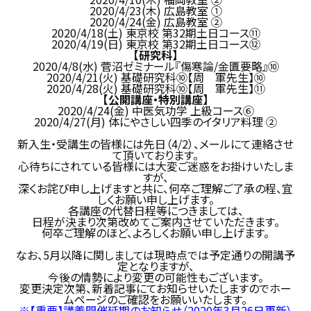
2020/4/23(木) 広島教室 ①
2020/4/24(金) 広島教室 ②
2020/4/18(土) 東京校 第32期土日コース⑪
2020/4/19(日) 東京校 第32期土日コース⑫
【研究科】
2020/4/8(水) 菅沼ゼミナール『傷寒論/金匱要略』⑩
2020/4/21(火) 基礎研究科⑩【周 軍先生】⑩
2020/4/28(火) 基礎研究科⑩【周 軍先生】⑪
【公開講座・特別講座】
2020/4/24(金) 中医気功学 上級コース⑥
2020/4/27(月) 体にやさしい四季のイタリア料理 ②
新入生・受講生の皆様には先日（4/2）、メールにて連絡させ
て頂いております。
心待ちにされている皆様には大変ご迷惑をお掛けいたしま
すが、
深くお詫び申し上げますと共に、何卒ご理解ご了承の程、宜
しくお願い申し上げます。
各講座の代替日程等につきましては、
日程が決まり次第改めてご案内させていただきます。
何卒ご理解のほど、よろしくお願い申し上げます。
なお、5月以降に関しましては現時点では予定通りの開講予
定となりますが、
今後の情勢により変更の可能性もございます。
変更決定次第、新着記事にてお知らせいたしますのでホー
ムページのご確認をお願いいたします。
※
【重要】講義開催延期のお知らせ（2020年3月26日更新）