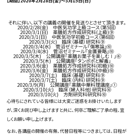
【期間】2020年2月28日(金)～3月15日(日)
それに伴い、以下の講義の開催を見送りとさせて頂きます。
2020/2/28(金) 中医気功学上級コース（第5回）
2020/3/1(日) 薬膳処方作成研究科(上級)⑨
2020/3/1(日) 中医気功学初級コース（第6回）
2020/3/3(火) 臨床（基礎）研究科⑨
2020/3/4(水) 菅沼ゼミナール『傷寒論』⑩
2020/3/4(水) 菅沼ゼミナール『金匱要略』⑩
2020/3/5(木) 公開講座「薬膳お菓子を楽しむⅠ」⑥
2020/3/5(木) 公開講座「タンポポと解毒」
2020/3/6(金) 薬膳処方作成研究科(初級)⑩
2020/3/6(金) 薬膳処方作成研究科(中級)⑩
2020/3/7(土) 臨床（基礎）研究科⑨
2020/3/7(土) 臨床（内科）研究科⑨
2020/3/9(月) 公開講座「薬膳中華料理講座」①
2020/3/10(火) 臨床（婦人科他）研究科⑩
2020/3/10(火) 方剤研究科研究科⑩
心待ちにされている皆様には大変ご迷惑をお掛けいたします
が、深くお詫び申し上げますと共に、何卒ご理解ご了承の程、宜
しくお願い申し上げます。
なお、各講座の開催の有無、代替日程等につきましては、日程が