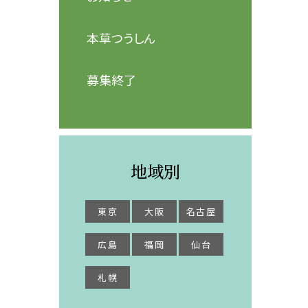
本草つうしん
募集終了
地域別
東京
大阪
名古屋
広島
福岡
仙台
札幌