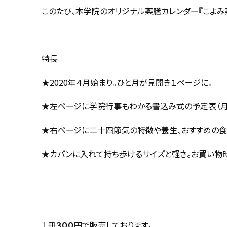
このたび、本学院のオリジナル薬膳カレンダー『こよみ薬
特長
★2020年４月始まり。ひと月が見開き１ページに。
★左ページに学院行事もわかる書込み式の予定表（月
★右ページに二十四節気の特徴や養生、おすすめの食
★カバンに入れて持ち歩けるサイズと軽さ。お買い物
１冊
３００円
で販売しております。