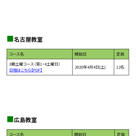
■
名古屋教室
コース名
開始日
定員
3期土曜コース（第1・4土曜日）
2020年4月4日(土)
12名
日程はこちら【PDF】
■
広島教室
コース名
開始日
定員