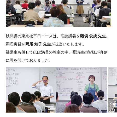
秋開講の東京校平日コースは、理論講義を
猪俣 俊成 先生
、
調理実習を
岡尾 知子 先生
が担当いたします。
補講生も併せてほぼ満員の教室の中、受講生の皆様が真剣
に耳を傾けておりました。