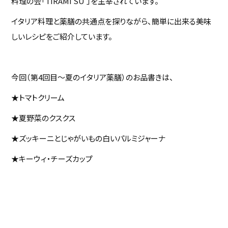
料理の会「TIRAMI SU’」を主宰されています。
イタリア料理と薬膳の共通点を探りながら、簡単に出来る美味
しいレシピをご紹介しています。
今回（第4回目～夏のイタリア薬膳）のお品書きは、
★トマトクリーム
★夏野菜のクスクス
★ズッキーニとじゃがいもの白いパルミジャーナ
★キーウィ・チーズカップ
noodle_vongole_04,-1