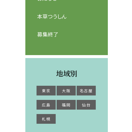
本草つうしん
募集終了
地域別
東京
大阪
名古屋
広島
福岡
仙台
札幌