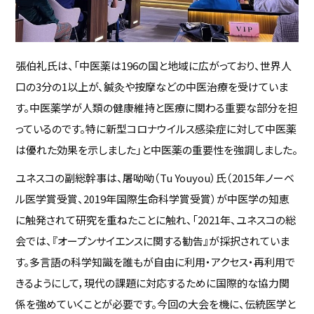
張伯礼氏は、「中医薬は196の国と地域に広がっており、世界人
口の3分の1以上が、鍼灸や按摩などの中医治療を受けていま
す。中医薬学が人類の健康維持と医療に関わる重要な部分を担
っているのです。特に新型コロナウイルス感染症に対して中医薬
は優れた効果を示しました」と中医薬の重要性を強調しました。
ユネスコの副総幹事は、屠呦呦（Tu Youyou）氏（2015年ノーベ
ル医学賞受賞、2019年国際生命科学賞受賞）が中医学の知恵
に触発されて研究を重ねたことに触れ、「2021年、ユネスコの総
会では、『オープンサイエンスに関する勧告』が採択されていま
す。多言語の科学知識を誰もが自由に利用・アクセス・再利用で
きるようにして，現代の課題に対応するために国際的な協力関
係を強めていくことが必要です。今回の大会を機に、伝統医学と