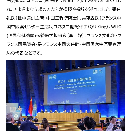
開会式は、ユネスコ（国際連合教育科学文化機関）本部で行わ
れ、さまざまな立場の方たちが挨拶や祝辞を述べました。張伯
礼氏（世中連副主席・中国工程院院士）、呉宛霖氏（フランス中
国中医薬センター主席）、ユネスコ副総幹事（QU Xing）、WHO
(世界保健機関)伝統医学担当官（李亜嬋）、フランス文化部・フ
ランス国民議会・駐フランス中国大使館・中国国家中医薬管理
局の代表などです。