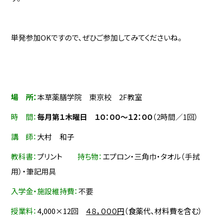
単発参加OKですので、ぜひご参加してみてくださいね。
場 所：
本草薬膳学院 東京校 2F教室
時 間：
毎月第１木曜日 １０：００～１2：００
（2時間／1回）
講 師：
大村 和子
教科書：
プリント
持ち物：
エプロン・三角巾・タオル（手拭
用）・筆記用具
入学金・施設維持費：
不要
授業料：
4,000×12回
４８，０００円
（食薬代、材料費を含む）