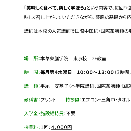
「美味しく食べて、楽しく学ぼう」
という内容で、毎回季
味しく召し上がっていただきながら、薬膳の基礎から応
講師は本校の人気講師で国際中医師・国際薬膳師の
場 所：
本草薬膳学院 東京校 2F教室
時 間：
毎月第４水曜日 １０：００～１３：００
（３時間
講 師：
平尾 安基子（本学院講師、国際薬膳師・国際
教科書：
プリント
持ち物：
エプロン・三角巾・タオル
入学金・施設維持費：
不要
授業料：
１回：
４，０００円