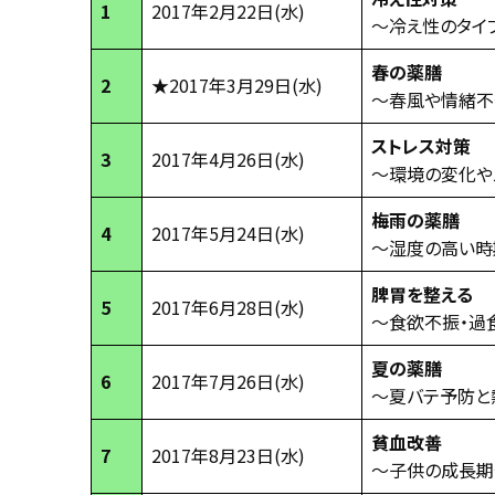
1
2017年2月22日(水)
～冷え性のタイ
春の薬膳
2
★2017年3月29日(水)
～春風や情緒不
ストレス対策
3
2017年4月26日(水)
～環境の変化や
梅雨の薬膳
4
2017年5月24日(水)
～湿度の高い時
脾胃を整える
5
2017年6月28日(水)
～食欲不振・過
夏の薬膳
6
2017年7月26日(水)
～夏バテ予防と
貧血改善
7
2017年8月23日(水)
～子供の成長期