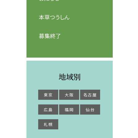
本草つうしん
募集終了
地域別
東京
大阪
名古屋
広島
福岡
仙台
札幌