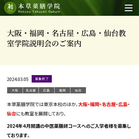
大阪・福岡・名古屋・広島・仙台教
室学院説明会のご案内
2024.03.05
募集終了
大阪
名古屋
広島
福岡
仙台
本草薬膳学院では東京本校のほか、
大阪・福岡・名古屋・広島・
仙台
にも教室を展開しており、
2024
年４月開講の
中医薬膳師コース
へのご入学者様を募集し
ております
。