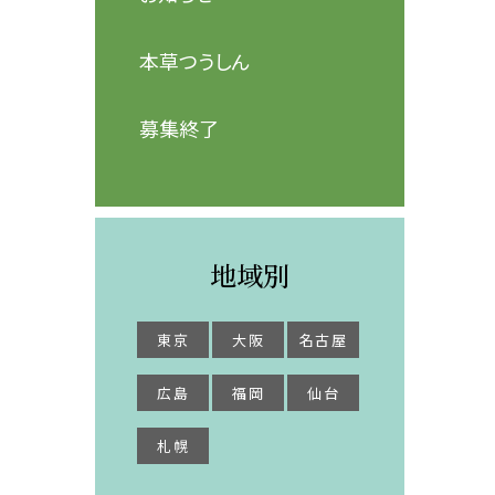
本草つうしん
募集終了
地域別
東京
大阪
名古屋
広島
福岡
仙台
札幌