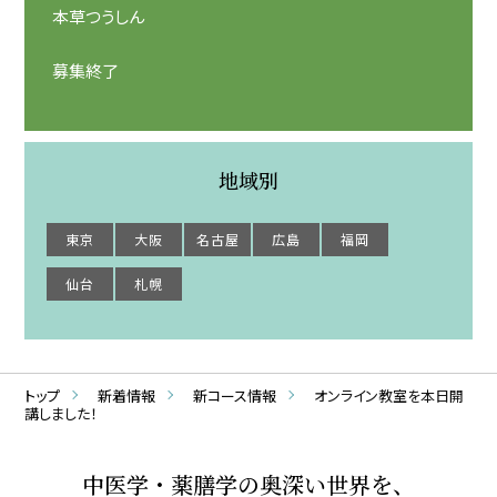
本草つうしん
募集終了
地域別
東京
大阪
名古屋
広島
福岡
仙台
札幌
トップ
新着情報
新コース情報
オンライン教室を本日開
講しました！
中医学・薬膳学の奥深い世界を、