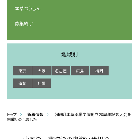
本草つうしん
募集終了
地域別
東京
大阪
名古屋
広島
福岡
仙台
札幌
トップ
新着情報
【速報】本草薬膳学院創立20周年記念大会を
開催いたしました