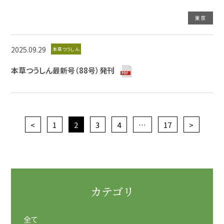
東京
2025.09.29
本草つうしん
本草つうしん最新号（88号）発刊
<
1
2
3
4
…
17
>
カテゴリ
全て