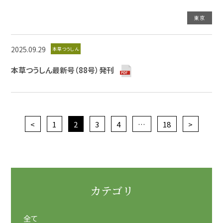
東京
2025.09.29
本草つうしん
本草つうしん最新号（88号）発刊
<
1
2
3
4
…
18
>
カテゴリ
全て