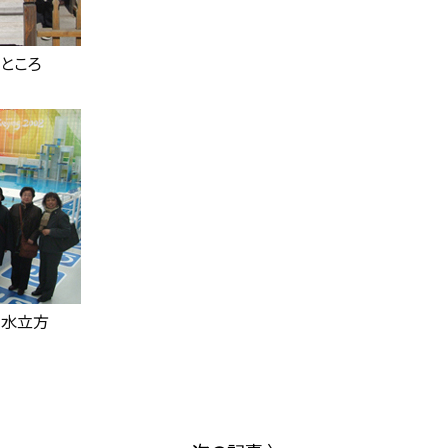
ところ
－水立方