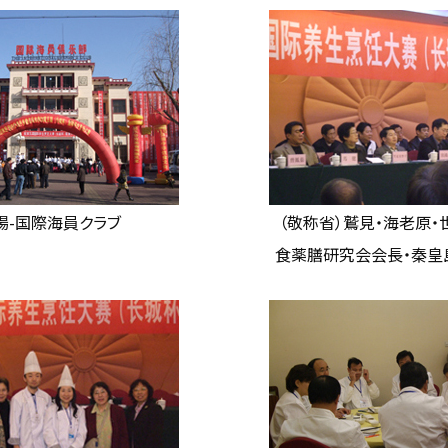
場-国際海員クラブ
（敬称省）鷲見・海老原
食薬膳研究会会長・秦皇