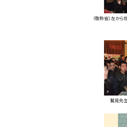
（敬称省）左から
鷲見先生