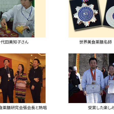
千代田美知子さん
世界美食薬膳名師
食薬膳研究会張会長と熱唱
受賞した楽し