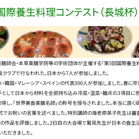
回国際養生料理コンテスト（長城杯）
師会・本草薬膳学院等の学術団体が主催する「第5回国際養生料理コ
員クラブで行なわれた。日本から7人が参加しました。
・韓国・マレーシア・スペインの代表300人が参加しました。春に
として日本から材料を全部持ち込み冷菜・温菜・麺点の３項目に
得し、「世界美食薬膳名師」の称号を授与されました。本当に良く頑
でお祝いの言葉を述べました。特別講師の海老原英子先生は審査
の作品を評価しました。2日目の大会場で鷲見先生が日本の食生活
いただきました。