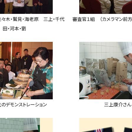
佐々木・鷲見・海老原 三上・千代
審査官１組 （カメラマン前
田・河本・劉
のデモンストレーション
三上康介さん